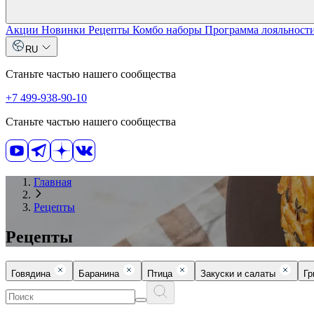
Акции
Новинки
Рецепты
Комбо наборы
Программа лояльност
RU
Станьте частью нашего сообщества
+7 499-938-90-10
Станьте частью нашего сообщества
Главная
Рецепты
Рецепты
Говядина
Баранина
Птица
Закуски и салаты
Г