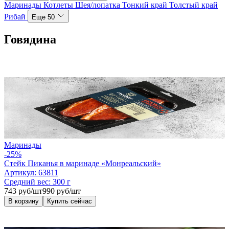
Маринады
Котлеты
Шея/лопатка
Тонкий край
Толстый край
Рибай
Еще 50
Говядина
Маринады
-25%
Стейк Пиканья в маринаде «Монреальский»
Артикул:
63811
Средний вес:
300 г
743 руб/шт
990 руб/шт
В корзину
Купить сейчас