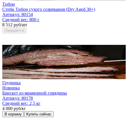
Тибон
Стейк Тибон сухого созревания (Dry Aged 30+)
Артикул:
80154
Средний вес:
800 г
8 512 руб/шт
Ожидается
Грудинка
Новинка
Брискет из мраморной говядины
Артикул:
80178
Средний вес:
2,5 кг
4 000 руб/кг
В корзину
Купить сейчас