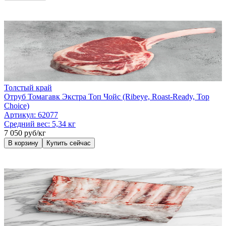
Толстый край
Отруб Томагавк Экстра Топ Чойс (Ribeye, Roast-Ready, Top
Choice)
Артикул:
62077
Средний вес:
5,34 кг
7 050 руб/кг
В корзину
Купить сейчас