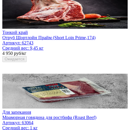
Тонкий край
Отруб Шортлойн Прайм (Short Loin Prime,174)
Артикул:
62743
Средний вес:
9,45 кг
4 950 руб/кг
Ожидается
Для запекания
Мраморная говядина для ростбифа (Roast Beef)
Артикул:
63064
Средний вес:
1 кг