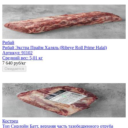
Рибай
Рибай Экстра Прайм Халяль (Ribeye Roll Prime Halal)
Артикул:
91102
Средний вес:
5,01 кг
7 640 руб/кг
Ожидается
Кострец
Топ Сирлойн Батт, верхняя часть тазобедренного отруба