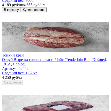
Средний вес:
700 г
4 189 руб/шт
4 655 руб/шт
В корзину
Купить сейчас
Тонкий край
Отруб Вырезка головная часть Чойс (Tenderloin Butt, Defatted,
191A, Choice)
Артикул:
62442
Средний вес:
1,82 кг
4 250 руб/кг
Ожидается