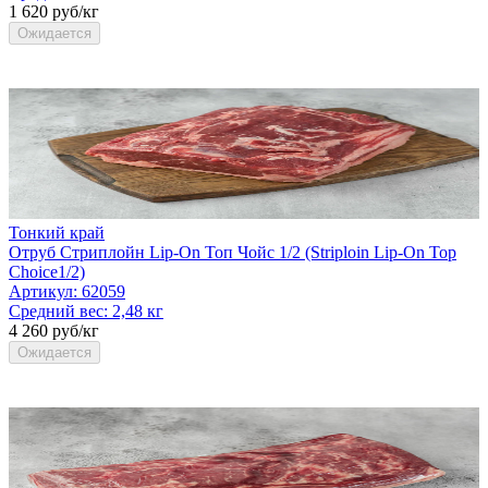
1 620 руб/кг
Ожидается
Тонкий край
Отруб Стриплойн Lip-On Топ Чойс 1/2 (Striploin Lip-On Top
Choice1/2)
Артикул:
62059
Средний вес:
2,48 кг
4 260 руб/кг
Ожидается