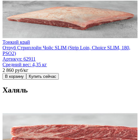
Тонкий край
Отруб Стриплойн Чойс SLIM (Strip Loin, Choice SLIM, 180,
PSO2)
Артикул:
62911
Средний вес:
4,35 кг
2 860 руб/кг
В корзину
Купить сейчас
Халяль