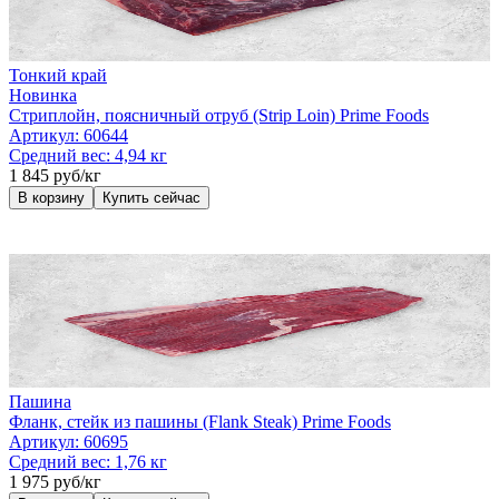
Тонкий край
Новинка
Стриплойн, поясничный отруб (Strip Loin) Prime Foods
Артикул:
60644
Средний вес:
4,94 кг
1 845 руб/кг
В корзину
Купить сейчас
Пашина
Фланк, стейк из пашины (Flank Steak) Prime Foods
Артикул:
60695
Средний вес:
1,76 кг
1 975 руб/кг