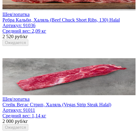
Шея/лопатка
Ребра Кальби, Халяль (Beef Chuck Short Ribs, 130) Halal
Артикул:
91036
Средний вес:
2,09 кг
2 520 руб/кг
Ожидается
Шея/лопатка
Стейк Вегас Стрип, Халяль (Vegas Strip Steak Halal)
Артикул:
91011
Средний вес:
1,14 кг
2 000 руб/кг
Ожидается