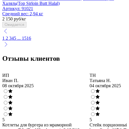
Халяль(Top Sirloin Butt Halal)
Артикул:
91021
Средний вес:
2,94 кг
2 150 руб/кг
Ожидается
1
2
3
4
5
...
15
16
Отзывы клиентов
ИП
ТН
Иван П.
Татьяна Н.
08 октября 2025
04 октября 2025
5
5
Котлеты для бургера из мраморной
Стейк порционный "