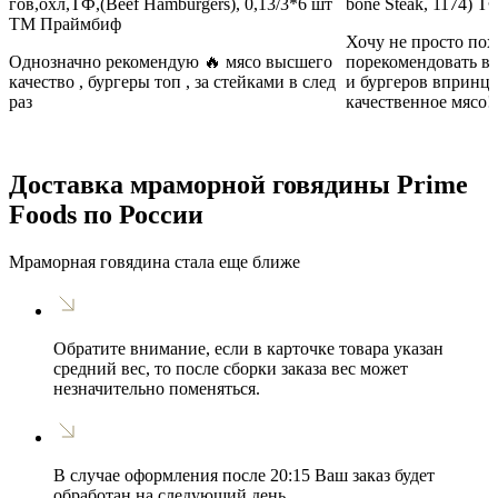
гов,охл,ТФ,(Beef Hamburgers), 0,13/3*6 шт
bone Steak, 1174)
ТМ Праймбиф
Хочу не просто пох
Однозначно рекомендую 🔥 мясо высшего
порекомендовать в
качество , бургеры топ , за стейками в след
и бургеров впринц
раз
качественное мясо!
Доставка мраморной говядины Prime
Foods по России
Мраморная говядина стала еще ближе
Обратите внимание, если в карточке товара указан
средний вес, то после сборки заказа вес может
незначительно поменяться.
В случае оформления после 20:15 Ваш заказ будет
обработан на следующий день.