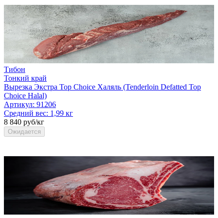
Тибон
Тонкий край
Вырезка Экстра Top Choice Халяль (Tenderloin Defatted Top
Choice Halal)
Артикул:
91206
Средний вес:
1,99 кг
8 840 руб/кг
Ожидается