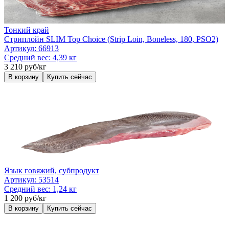
Тонкий край
Стриплойн SLIM Top Choice (Strip Loin, Boneless, 180, PSO2)
Артикул:
66913
Средний вес:
4,39 кг
3 210 руб/кг
В корзину
Купить сейчас
Язык говяжий, субпродукт
Артикул:
53514
Средний вес:
1,24 кг
1 200 руб/кг
В корзину
Купить сейчас