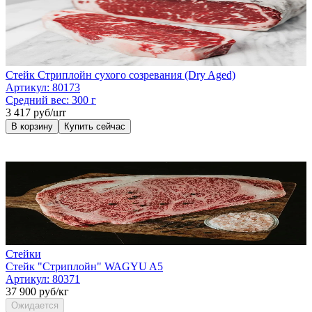
Стейк Стриплойн сухого созревания (Dry Aged)
Артикул:
80173
Средний вес:
300 г
3 417 руб/шт
В корзину
Купить сейчас
Стейки
Стейк "Стриплойн" WAGYU A5
Артикул:
80371
37 900 руб/кг
Ожидается