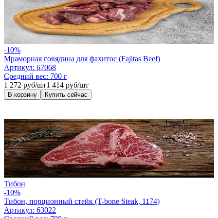
-10%
Мраморная говядина для фахитос (Fajitas Beef)
Артикул:
67068
Средний вес:
700 г
1 272 руб/шт
1 414 руб/шт
В корзину
Купить сейчас
Тибон
-10%
Тибон, порционный стейк (T-bone Steak, 1174)
Артикул:
63022