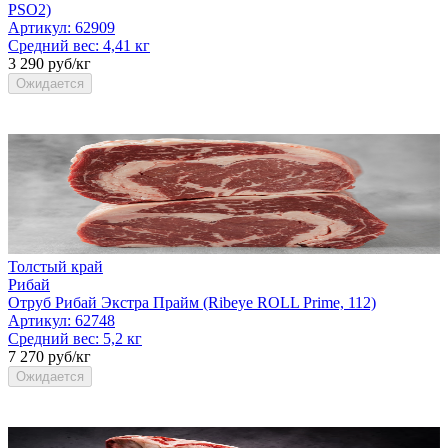
PSO2)
Артикул:
62909
Средний вес:
4,41 кг
3 290 руб/кг
Ожидается
Толстый край
Рибай
Отруб Рибай Экстра Прайм (Ribeye ROLL Prime, 112)
Артикул:
62748
Средний вес:
5,2 кг
7 270 руб/кг
Ожидается