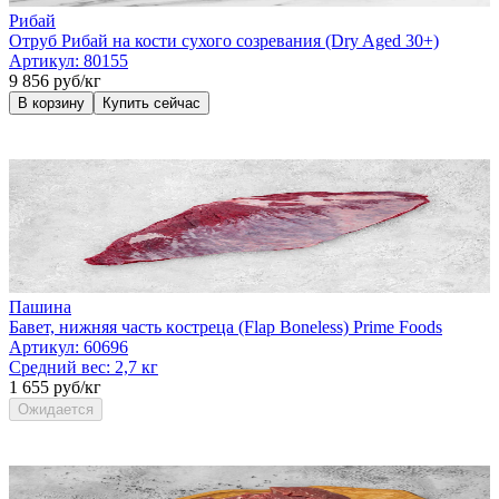
Рибай
Отруб Рибай на кости сухого созревания (Dry Aged 30+)
Артикул:
80155
9 856 руб/кг
В корзину
Купить сейчас
Пашина
Бавет, нижняя часть кoстреца (Flap Boneless) Prime Foods
Артикул:
60696
Средний вес:
2,7 кг
1 655 руб/кг
Ожидается