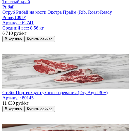
Толстый край
Рибай
Отруб Рибай на кости Экстра Прайм (Rib, Roast-Ready
Prime,109D)
Артикул:
62741
Средний вес:
8,56 кг
6 710 руб/кг
В корзину
Купить сейчас
Стейк Портерхаус сухого созревания (Dry Aged 30+)
Артикул:
80145
11 630 руб/кг
В корзину
Купить сейчас