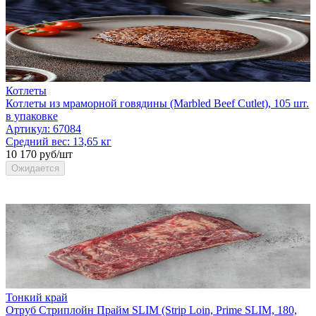
Котлеты
Котлеты из мраморной говядины (Marbled Beef Cutlet), 105 шт.
в упаковке
Артикул:
67084
Средний вес:
13,65 кг
10 170 руб/шт
Ожидается
Тонкий край
Отруб Стриплойн Прайм SLIM (Strip Loin, Prime SLIM, 180,