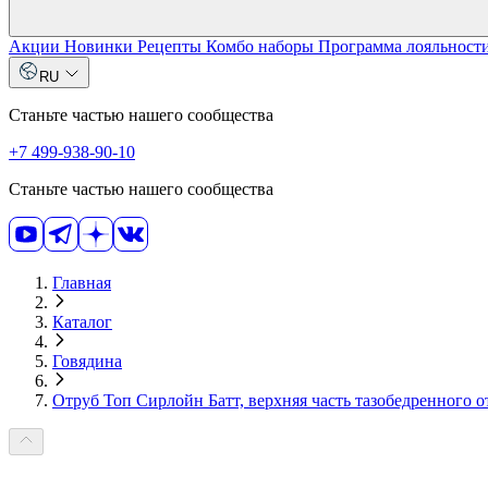
Акции
Новинки
Рецепты
Комбо наборы
Программа лояльност
RU
Станьте частью нашего сообщества
+7 499-938-90-10
Станьте частью нашего сообщества
Главная
Каталог
Говядина
Отруб Топ Сирлойн Батт, верхняя часть тазобедренного отр