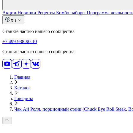
Акции
Новинки
Рецепты
Комбо наборы
Программа лояльност
RU
Станьте частью нашего сообщества
+7 499-938-90-10
Станьте частью нашего сообщества
Главная
Каталог
Говядина
Чак Ай Ролл, порционный стейк (Chuck Eye Roll Steak, Bo