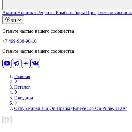
Акции
Новинки
Рецепты
Комбо наборы
Программа лояльност
RU
Станьте частью нашего сообщества
+7 499-938-90-10
Станьте частью нашего сообщества
Главная
Каталог
Говядина
Отруб Рибай Lip-On Прайм (Ribeye Lip-On Prime, 112А)