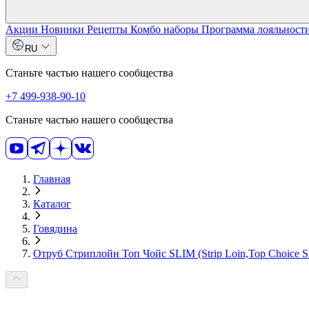
Акции
Новинки
Рецепты
Комбо наборы
Программа лояльност
RU
Станьте частью нашего сообщества
+7 499-938-90-10
Станьте частью нашего сообщества
Главная
Каталог
Говядина
Отруб Стриплойн Топ Чойс SLIM (Strip Loin,Top Choice S