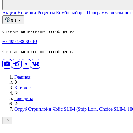
Акции
Новинки
Рецепты
Комбо наборы
Программа лояльност
RU
Станьте частью нашего сообщества
+7 499-938-90-10
Станьте частью нашего сообщества
Главная
Каталог
Говядина
Отруб Стриплойн Чойс SLIM (Strip Loin, Choice SLIM, 18