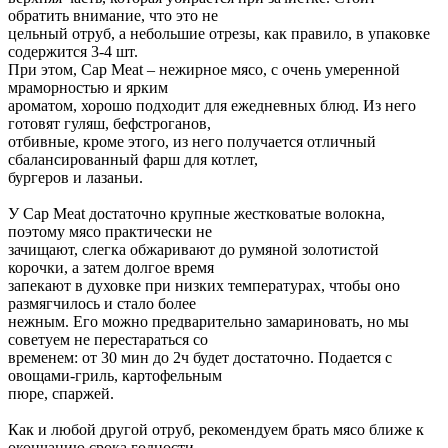
обратить внимание, что это не
цельный отруб, а небольшие отрезы, как правило, в упаковке
содержится 3-4 шт.
При этом, Cap Meat – нежирное мясо, с очень умеренной
мраморностью и ярким
ароматом, хорошо подходит для ежедневных блюд. Из него
готовят гуляш, бефстроганов,
отбивные, кроме этого, из него получается отличный
сбалансированный фарш для котлет,
бургеров и лазаньи.
У Cap Meat достаточно крупные жестковатые волокна,
поэтому мясо практически не
зачищают, слегка обжаривают до румяной золотистой
корочки, а затем долгое время
запекают в духовке при низких температурах, чтобы оно
размягчилось и стало более
нежным. Его можно предварительно замариновать, но мы
советуем не перестараться со
временем: от 30 мин до 2ч будет достаточно. Подается с
овощами-гриль, картофельным
пюре, спаржей.
Как и любой другой отруб, рекомендуем брать мясо ближе к
окончанию срока годности.