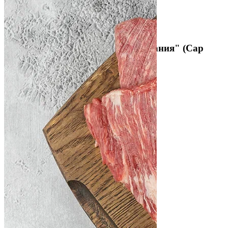
1 Отзыв
Артикул
79915
Мраморная говядина "Для запекания" (Cap
Meat)
Средний вес:
1,86 кг
Откорм:
Кукурузный
Тип упаковки:
Весовая
Часть туши:
Толстый край
Термическое состояние:
Заморожено
1590 руб/кг
Мало
В корзину