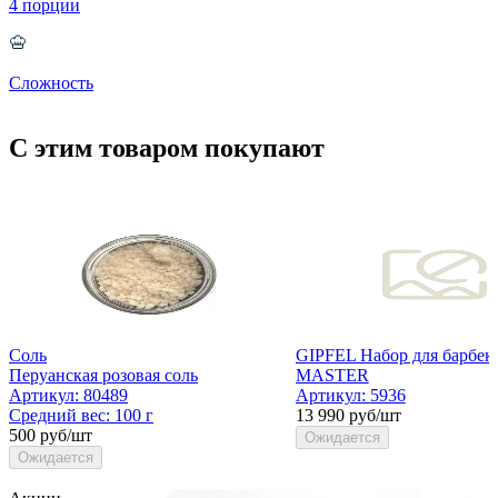
4 порции
Сложность
С этим товаром покупают
Соль
GIPFEL Набор для барбек
Перуанская розовая соль
MASTER
Артикул:
80489
Артикул:
5936
Средний вес:
100 г
13 990 руб/шт
500 руб/шт
Ожидается
Ожидается