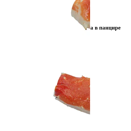
0 Отзывов
Артикул
80574
Краб Камчатский. Первая фаланга в панцире
(200+ гр.)
Средний вес:
5 кг
Термическое состояние:
Заморожено
Тип упаковки:
Весовая
42740 руб/кг
Мало
В корзину
Купить сейчас