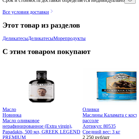
Срок и стоимость доставки определяется индивидуально
Все условия доставки
Этот товар из разделов
Деликатесы
Деликатесы
Морепродукты
С этим товаром покупают
Масло
Оливки
Новинка
Маслины Каламата с кост
Масло оливковое
рассоле
нерафинированное (Extra virgin),
Артикул:
80535
Papadakis, 500 мл, GREEK LEGEND
Средний вес:
3 кг
PREMIUM
2 250 руб/шт