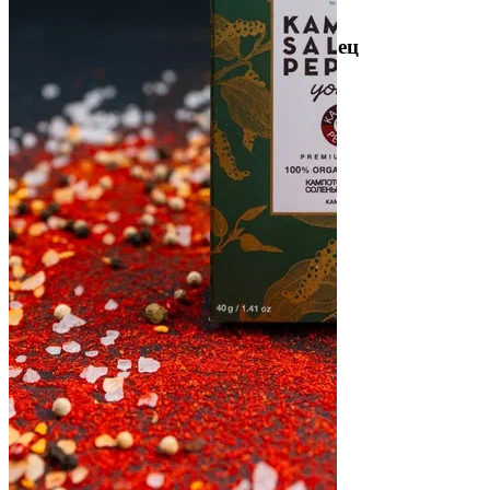
Артикул
80016
Кампотский соленый молодой перец
(ферментированный)
Средний вес:
40 г
637 руб/шт
Мало
В корзину
Купить сейчас
637 руб/шт
Мало
В корзину