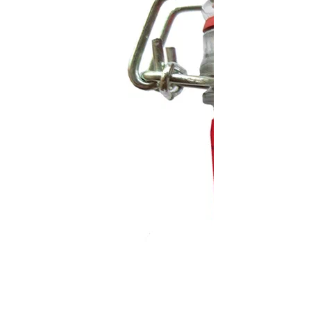
Фуа-гра (энтьер)
Средний вес:
140 г
Термическое состояние:
Охлаждено
2138 руб/шт
Под заказ
Ожидается
Уведомить о поступлении
2138 руб/шт
Под заказ
Ожидается