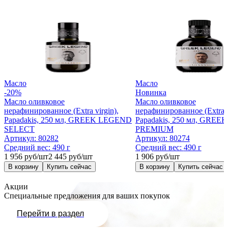
Масло
Масло
-20%
Новинка
Масло оливковое
Масло оливковое
нерафинированное (Extra virgin),
нерафинированное (Extra v
Papadakis, 250 мл, GREEK LEGEND
Papadakis, 250 мл, GRE
SELECT
PREMIUM
Артикул:
80282
Артикул:
80274
Средний вес:
490 г
Средний вес:
490 г
1 956 руб/шт
2 445 руб/шт
1 906 руб/шт
В корзину
Купить сейчас
В корзину
Купить сейчас
Акции
Специальные предложения для ваших покупок
Перейти в раздел