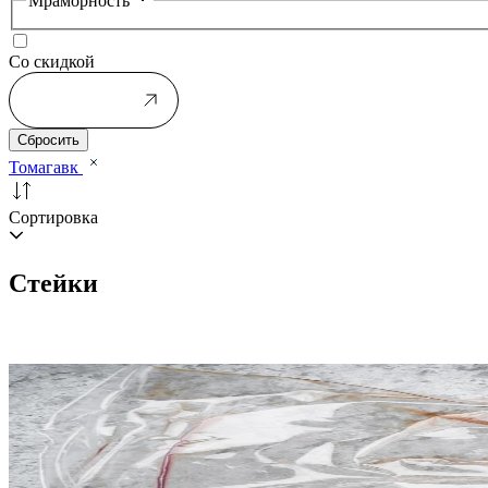
Мраморность
Со скидкой
Применить
Сбросить
Томагавк
Сортировка
Стейки