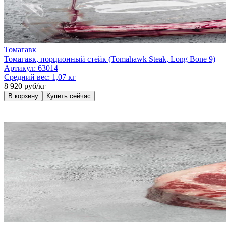
Томагавк
Томагавк, порционный стейк (Tomahawk Steak, Long Bone 9)
Артикул:
63014
Средний вес:
1,07 кг
8 920 руб/кг
В корзину
Купить сейчас