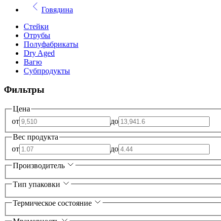
Говядина
Стейки
Отрубы
Полуфабрикаты
Dry Aged
Вагю
Субпродукты
Фильтры
Цена
от
до
Вес продукта
от
до
Производитель
Тип упаковки
Термическое состояние