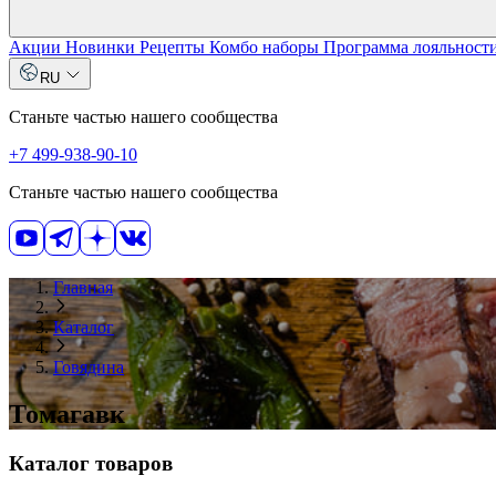
Акции
Новинки
Рецепты
Комбо наборы
Программа лояльност
RU
Станьте частью нашего сообщества
+7 499-938-90-10
Станьте частью нашего сообщества
Главная
Каталог
Говядина
Томагавк
Каталог товаров