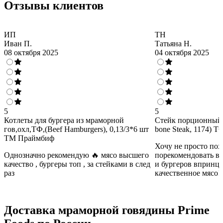
Отзывы клиентов
ИП
ТН
Иван П.
Татьяна Н.
08 октября 2025
04 октября 2025
5
5
Котлеты для бургера из мраморной
Стейк порционный "
гов,охл,ТФ,(Beef Hamburgers), 0,13/3*6 шт
bone Steak, 1174)
ТМ Праймбиф
Хочу не просто пох
Однозначно рекомендую 🔥 мясо высшего
порекомендовать в
качество , бургеры топ , за стейками в след
и бургеров впринц
раз
качественное мясо!
Доставка мраморной говядины Prime