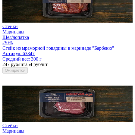
Стейки
Маринады
Шея/лопатка
-30%
Стейк из мраморной говядины в маринаде "Барбекю"
Артикул:
63847
Средний вес:
300 г
247 руб/шт
354 руб/шт
Ожидается
Стейки
Маринады