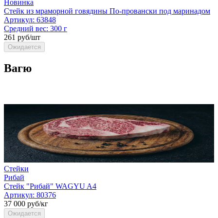
Новинка
Стейк из мраморной говядины По-провански под маринадом
Артикул:
63848
Средний вес:
300 г
261 руб/шт
Ожидается
Вагю
Стейки
Рибай
Стейк "Рибай" WAGYU A4
Артикул:
80376
37 000 руб/кг
Ожидается