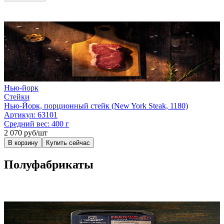
Нью-йорк
Стейки
Нью-Йорк, порционный стейк (New York Steak, 1180)
Артикул:
63101
Средний вес:
400 г
2 070 руб/шт
В корзину
Купить сейчас
Полуфабрикаты