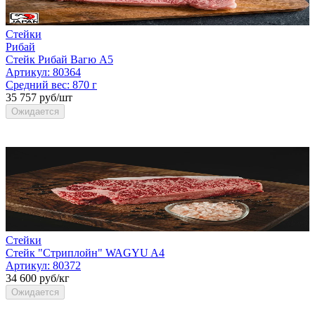
Стейки
Рибай
Стейк Рибай Вагю А5
Артикул:
80364
Средний вес:
870 г
35 757 руб/шт
Ожидается
Стейки
Стейк "Стриплойн" WAGYU A4
Артикул:
80372
34 600 руб/кг
Ожидается