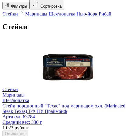
Фильтры
Сортировка
Стейки
Маринады
Шея/лопатка
Нью-йорк
Рибай
Стейки
Стейки
Маринады
Шея/лопатка
Стейк порционный "Техас" под маринадом охл. (Marinated
Steak Texas) ТФ ПУ Праймбиф
Артикул:
63784
Средний вес:
330 г
1 023 руб/шт
Ожидается