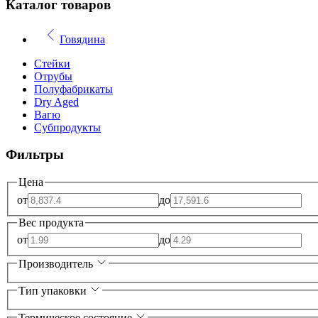
Каталог товаров
Говядина
Стейки
Отрубы
Полуфабрикаты
Dry Aged
Вагю
Субпродукты
Фильтры
Цена
от
до
Вес продукта
от
до
Производитель
Тип упаковки
Термическое состояние