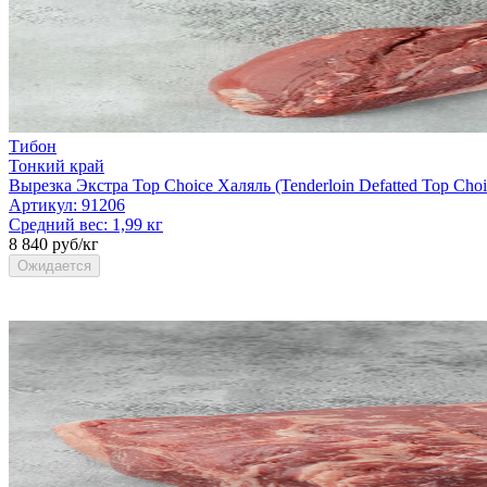
Тибон
Тонкий край
Вырезка Экстра Top Choice Халяль (Tenderloin Defatted Top Choi
Артикул:
91206
Средний вес:
1,99 кг
8 840 руб/кг
Ожидается