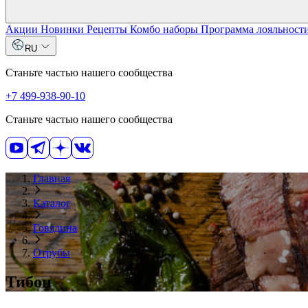
Акции
Новинки
Рецепты
Комбо наборы
Программа лояльност
RU
Станьте частью нашего сообщества
+7 499-938-90-10
Станьте частью нашего сообщества
Главная
Каталог
Говядина
Отрубы
Тибон