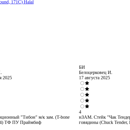
ound, 171C) Halal
БИ
.
Белоцерковец И.
я 2025
17 августа 2025
4
ционный "Тибон" м/к зам. (T-bone
нЗАМ. Стейк "Чак Тенде
174) ТФ ПУ Праймбиф
говядины (Chuck Tender, P