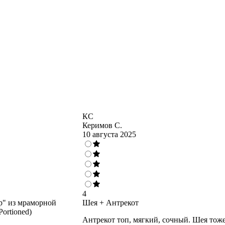
КС
Керимов С.
10 августа 2025
4
р" из мраморной
Шея + Антрекот
ortioned)
Антрекот топ, мягкий, сочный. Шея тож