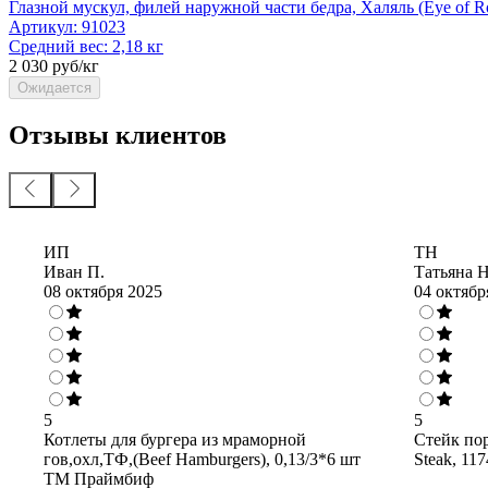
Глазной мускул, филей наружной части бедра, Халяль (Eye of R
Артикул:
91023
Средний вес:
2,18 кг
2 030 руб/кг
Ожидается
Отзывы клиентов
ИП
ТН
Иван П.
Татьяна Н
08 октября 2025
04 октябр
5
5
Котлеты для бургера из мраморной
Стейк пор
гов,охл,ТФ,(Beef Hamburgers), 0,13/3*6 шт
Steak, 1
ТМ Праймбиф