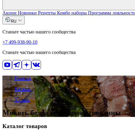
Акции
Новинки
Рецепты
Комбо наборы
Программа лояльност
RU
Станьте частью нашего сообщества
+7 499-938-90-10
Станьте частью нашего сообщества
Главная
Каталог
Халяль
Мякоть бедра мраморной говядины
Каталог товаров