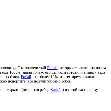
звоночнику. Это знаменитый
Рибай
, который считают эталоном
 еще 100 лет назад только его целиком готовили в пищу, ведь
вторых блюд.
Рибай
– не более 10% от всех премиальных
жно испортить, все получится само собой.
ли жаркого (не считая ребер
Кальби
) из этой части греху