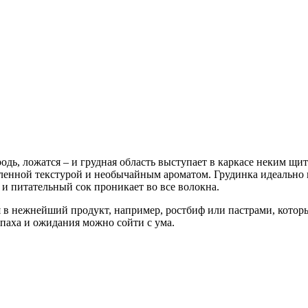
дь, ложатся – и грудная область выступает в каркасе неким щит
вленной текстурой и необычайным ароматом. Грудинка идеально 
 и питательный сок проникает во все волокна.
в нежнейший продукт, например, ростбиф или пастрами, который
апаха и ожидания можно сойти с ума.