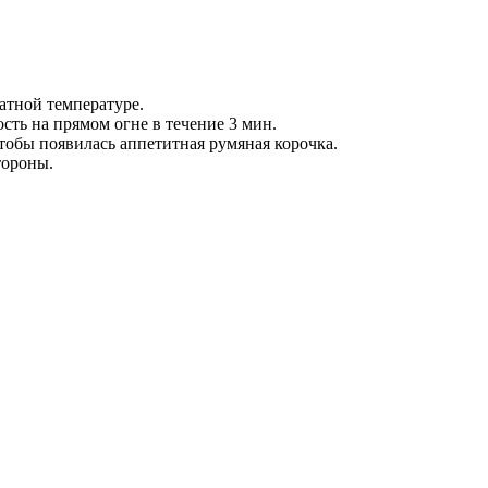
атной температуре.
ость на прямом огне в течение 3 мин.
чтобы появилась аппетитная румяная корочка.
тороны.