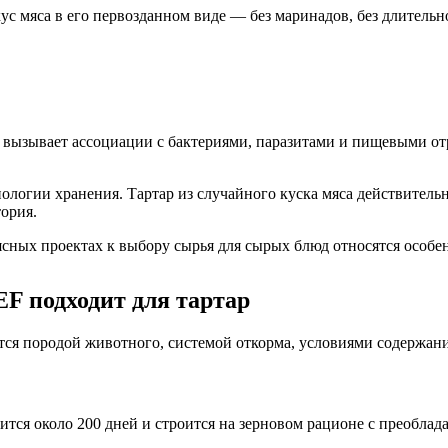
кус мяса в его первозданном виде — без маринадов, без длитель
 вызывает ассоциации с бактериями, паразитами и пищевыми отр
нологии хранения. Тартар из случайного куска мяса действител
ория.
ных проектах к выбору сырья для сырых блюд относятся особен
 подходит для тартар
ется породой животного, системой откорма, условиями содержан
я около 200 дней и строится на зерновом рационе с преоблад