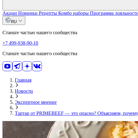
Акции
Новинки
Рецепты
Комбо наборы
Программа лояльност
RU
Станьте частью нашего сообщества
+7 499-938-90-10
Станьте частью нашего сообщества
Главная
Новости
Экспертное мнение
Тартар от PRIMEBEEF — это опасно? Объясняем, почему