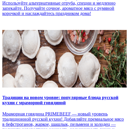
Используйте альтернативные отруба, специи и медленно
запекайте. Получайте сочное, ароматное мясо с румяной
корочкой и наслаждайтесь праздником дома!
Традиции на новом уровне: популярные блюда русской
кухни с мраморной говядиной
Мраморная говядина PRIMEBEEF — новый уровень
традиционной русской кухни! Добавляйте премиальное мясо
в бефстроганов, жаркое, шашлык, пельмени и холодец —